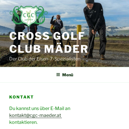
Zum
Inhalt
springen
CROSS GOLF
CLUB MÄDER
Der Club der Eisen-7-Spezialisten
Menü
KONTAKT
Du kannst uns über E-Mail an
kontakt@cgc-maeder.at
kontaktieren.