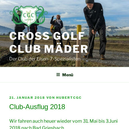
Zum
Inhalt
springen
CROSS GOLF
CLUB MÄDER
Der Club der Eisen-7-Spezialisten
Menü
VERÖFFENTLICHT
21. JANUAR 2018
VON
HUBERTCGC
AM
Club-Ausflug 2018
Wir fahren auch heuer wieder vom 31. Mai bis 3.Juni
2018 nach Bad Griesbach.