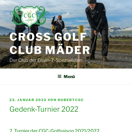
Zum
Inhalt
springen
CROSS GOLF
CLUB MÄDER
Der Club der Eisen-7-Spezialisten
Menü
VERÖFFENTLICHT
23. JANUAR 2022
VON
HUBERTCGC
AM
Gedenk-Turnier 2022
2. Turnier der CGC-Golfsaison 2021/2022