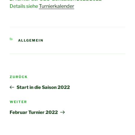
Details siehe
Turnierkalender
KATEGORIEN
ALLGEMEIN
Beitragsnavigation
Vorheriger
ZURÜCK
Beitrag
Start in die Saison 2022
Nächster
WEITER
Beitrag
Februar Turnier 2022