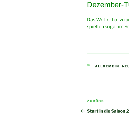
AM
Dezember-Tu
Das Wetter hat zu un
spielten sogar im S
KATEGORIEN
ALLGEMEIN
,
NE
Beitragsnavi
Vorheriger
ZURÜCK
Beitrag
Start in die Saison