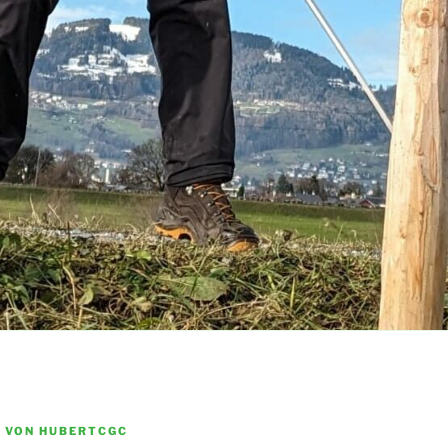
3
VON
HUBERTCGC