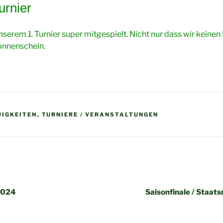
rnier
serem 1. Turnier super mitgespielt. Nicht nur dass wir keinen
onnenschein.
UIGKEITEN
,
TURNIERE / VERANSTALTUNGEN
gation
 2024
Saisonfinale / Staat